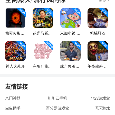
全网爆火·流行风向标
更多
像素火影次世代
花光马斯克的钱
米加小镇:世界
机械狂欢
神人大乱斗
完蛋！我被男同学包围了
成吉思鸡语音盒
午夜轮班 正式版
友情链接
八门神器
川川云手机
7723游戏盒
虫虫助手
百分网游戏盒
闪玩游戏