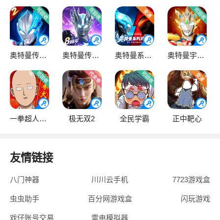
奥特曼传奇英雄2
奥特曼传奇英雄
奥特曼系列OL
奥特曼宇宙英雄
一拳超人·最强之男
极无双2
全民学霸
正中靶心
友情链接
八门神器
川川云手机
7723游戏盒
虫虫助手
百分网游戏盒
闪玩游戏
戏仔账号交易
雷电模拟器