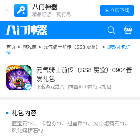
八门神器
立即下载
精品好游 一网打尽
首页
>
游戏库
>
元气骑士前传（SS8 魔盒）
>
游戏礼包详
情
元气骑士前传（SS8 魔盒）0904普
发礼包
下载游戏或八门神器APP内领取礼包
礼包内容
蓝宝石*30、卡包券*1、扭蛋币*1、火山熔铸石*1、
风化熔铸石*2