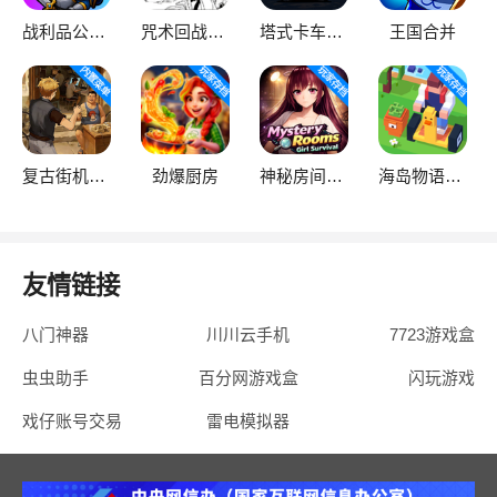
战利品公会：放置
咒术回战：爱憎乱斗
塔式卡车：僵尸围攻
王国合并
复古街机大亨
劲爆厨房
神秘房间：女孩生存
海岛物语：放置大亨
友情链接
八门神器
川川云手机
7723游戏盒
虫虫助手
百分网游戏盒
闪玩游戏
戏仔账号交易
雷电模拟器