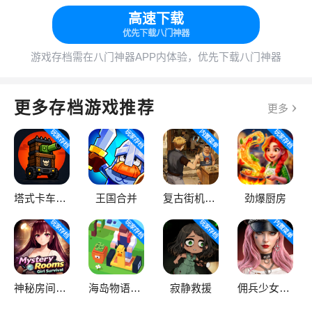
高速下载
优先下载八门神器
游戏存档需在八门神器APP内体验，优先下载八门神器
更多存档游戏推荐
更多
塔式卡车：僵尸围攻
王国合并
复古街机大亨
劲爆厨房
神秘房间：女孩生存
海岛物语：放置大亨
寂静救援
佣兵少女：过度杀戮（辅助菜单）