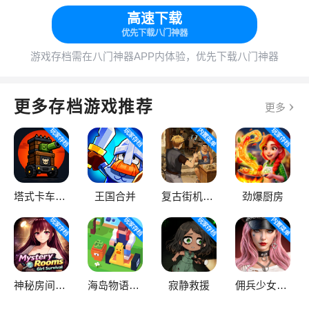
高速下载
优先下载八门神器
游戏存档需在八门神器APP内体验，优先下载八门神器
更多存档游戏推荐
更多
塔式卡车：僵尸围攻
王国合并
复古街机大亨
劲爆厨房
神秘房间：女孩生存
海岛物语：放置大亨
寂静救援
佣兵少女：过度杀戮（辅助菜单）